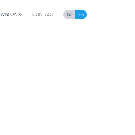
OWNLOADS
CONTACT
NL
FR
Moulages
Tuyaux flexible
primante 3D
En Cadre
Passe Fil Caoutchouc Et
Passe Cable Caoutchouc
n feuilles à
s
Passe fil en caoutchouc
en graphite
en Mica
en