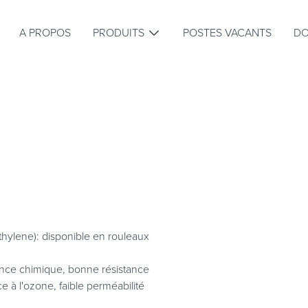
A PROPOS
PRODUITS
POSTES VACANTS
D
s
Caoutchouc
Profilés
cellulaire
Raccords de
Amortisseurs de
Im
c
tuyaux
vibrations
oriques
Joints De Bride
Joints Plat 
hylene): disponible en rouleaux
ring en caoutchouc
Joints en cadre e
Joints de bride en graphite
joints calandrée
Joints de bride en Mica
ring en caoutchouc
Joints en cadre 
tance chimique, bonne résistance
Joints de bride en silicone
Joints en cadre 
e à l'ozone, faible perméabilité
Joints de bride pour eau
Joints en cadre 
potable