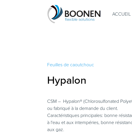
ACCUEIL
Joint plats
Manchette
Compensateurs
Feuilles de
de Dilatation
caoutchou
Feuilles de caoutchouc
Hypalon
Joint Plats
Joints T
CSM – Hypalon® (Chlorosulfonated Polyet
Joints o-
Joints plat en silicone
naturel
ou fabriqué à la demande du client.
Joints plat en polypropylène
Joints o-
Caractéristiques principales: bonne résis
Joints plat en polyuréthane
à l'eau et aux intempéries, bonne résistanc
Joints plat en caoutchouc
naturel PARA
aux gaz.