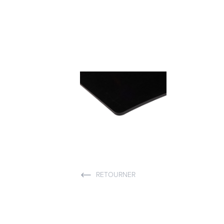
Joint plats
Joints Pour Compteur De
Gaz
Joints pour compteur de gaz
RETOURNER